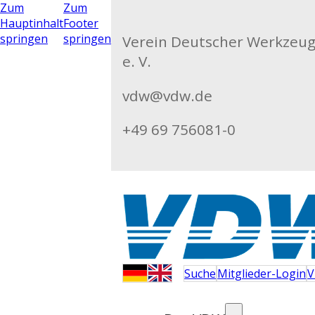
Zum
Zum
Hauptinhalt
Footer
springen
springen
Verein Deutscher Werkzeu
e. V.
vdw@vdw.de
+49 69 756081-0
Suche
Mitglieder-Login
V