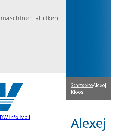
gmaschinenfabriken
Startseite
Alexej
Kloos
DW Info-Mail
Alexej