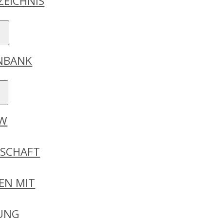
ZEICHNIS
ENBANK
DW
RSCHAFT
EN MIT
GUNG