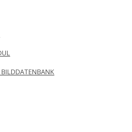
N
DUL
 BILDDATENBANK