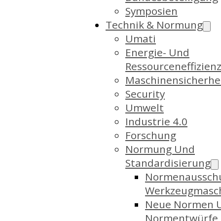
Symposien
Technik & Normung
Umati
Energie- Und
Ressourceneffizien
Maschinensicherhe
Security
Umwelt
Industrie 4.0
Forschung
Normung Und
Standardisierung
Normenaussch
Werkzeugmasc
Neue Normen 
Normentwürfe