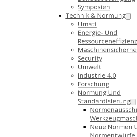
Symposien
Technik & Normung
Umati
Energie- Und
Ressourceneffizien
Maschinensicherhe
Security
Umwelt
Industrie 4.0
Forschung
Normung Und
Standardisierung
Normenaussch
Werkzeugmasc
Neue Normen 
Normentwürfe