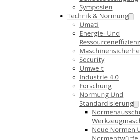
Symposien
Technik & Normung
Umati
Energie- Und
Ressourceneffizien
Maschinensicherhe
Security
Umwelt
Industrie 4.0
Forschung
Normung Und
Standardisierung
Normenaussch
Werkzeugmasc
Neue Normen 
Normentwürfe