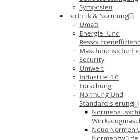
Symposien
Technik & Normung
Umati
Energie- Und
Ressourceneffizien
Maschinensicherhe
Security
Umwelt
Industrie 4.0
Forschung
Normung Und
Standardisierung
Normenaussch
Werkzeugmasc
Neue Normen 
Normentwürfe