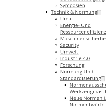
Symposien
Technik & Normung
Umati
Energie- Und
Ressourceneffizien
Maschinensicherhe
Security
Umwelt
Industrie 4.0
Forschung
Normung Und
Standardisierung
Normenaussch
Werkzeugmasc
Neue Normen 
Normentwürfe