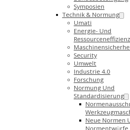
Symposien
Technik & Normung
Umati
Energie- Und
Ressourceneffizien
Maschinensicherhe
Security
Umwelt
Industrie 4.0
Forschung
Normung Und
Standardisierung
Normenaussch
Werkzeugmasc
Neue Normen 
Normentwürfe