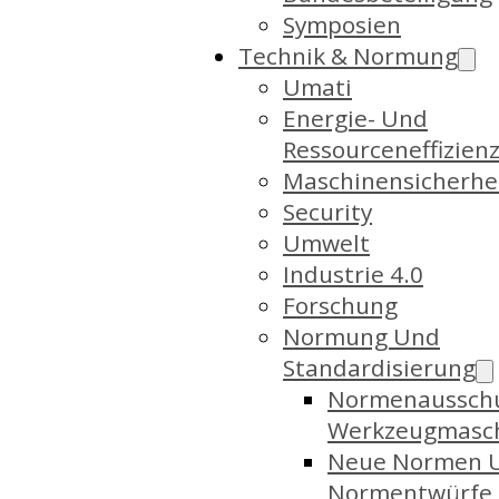
Symposien
Technik & Normung
Umati
Energie- Und
Ressourceneffizien
Maschinensicherhe
Security
Umwelt
Industrie 4.0
Forschung
Normung Und
Standardisierung
Normenaussch
Werkzeugmasc
Neue Normen 
Normentwürfe