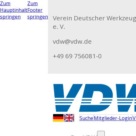
Zum
Zum
Hauptinhalt
Footer
springen
springen
Verein Deutscher Werkzeu
e. V.
vdw@vdw.de
+49 69 756081-0
Suche
Mitglieder-Login
V