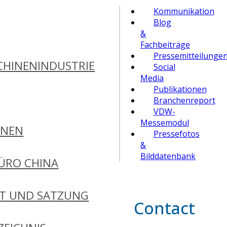
Kommunikation
Blog
&
Fachbeiträge
Pressemitteilunge
HINENINDUSTRIE
Social
Media
Publikationen
Branchenreport
VDW-
Messemodul
ONEN
Pressefotos
&
Bilddatenbank
ÜRO CHINA
FT UND SATZUNG
Contact