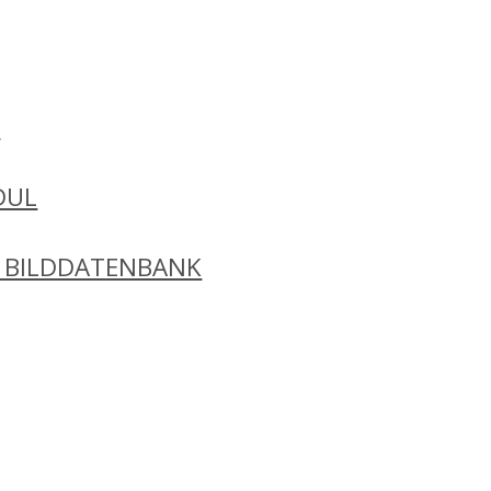
N
DUL
 BILDDATENBANK