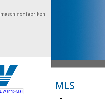
gmaschinenfabriken
MLS
DW Info-Mail