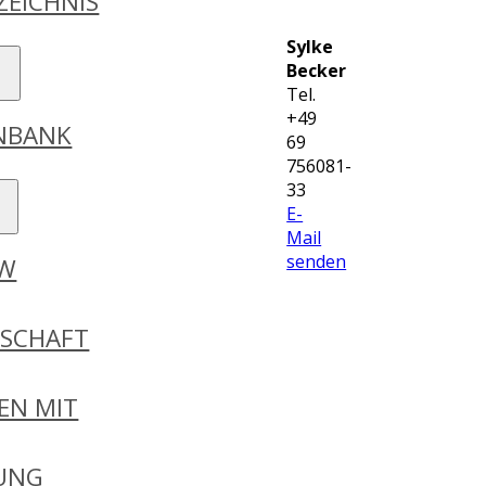
ZEICHNIS
Sylke
Becker
Tel.
+49
ENBANK
69
756081-
33
E-
Mail
senden
DW
RSCHAFT
EN MIT
GUNG