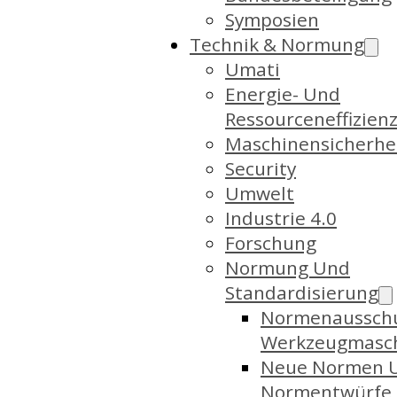
Symposien
Technik & Normung
Umati
Energie- Und
Ressourceneffizien
Maschinensicherhe
Security
Umwelt
Industrie 4.0
Forschung
Normung Und
Standardisierung
Normenaussch
Werkzeugmasc
Neue Normen 
Normentwürfe