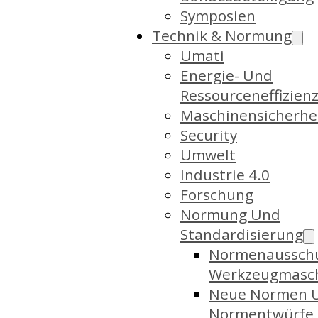
Symposien
Technik & Normung
Umati
Energie- Und
Ressourceneffizien
Maschinensicherhe
Security
Umwelt
Industrie 4.0
Forschung
Normung Und
Standardisierung
Normenaussch
Werkzeugmasc
Neue Normen 
Normentwürfe