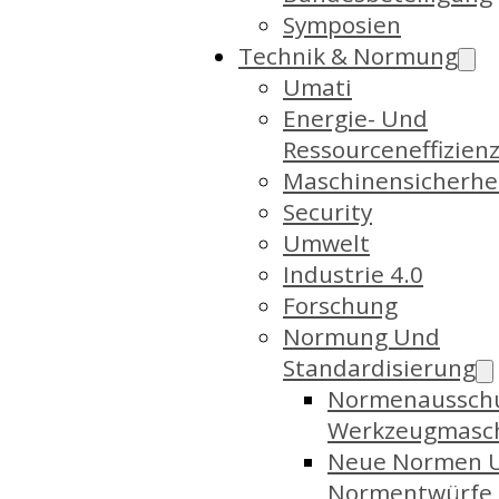
Symposien
Technik & Normung
Umati
Energie- Und
Ressourceneffizien
Maschinensicherhe
Security
Umwelt
Industrie 4.0
Forschung
Normung Und
Standardisierung
Normenaussch
Werkzeugmasc
Neue Normen 
Normentwürfe