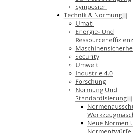
Symposien
Technik & Normung
Umati
Energie- Und
Ressourceneffizien
Maschinensicherhe
Security
Umwelt
Industrie 4.0
Forschung
Normung Und
Standardisierung
Normenaussch
Werkzeugmasc
Neue Normen 
Normentwürfe