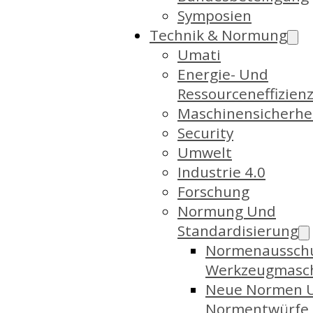
Symposien
Technik & Normung
Umati
Energie- Und
Ressourceneffizien
Maschinensicherhe
Security
Umwelt
Industrie 4.0
Forschung
Normung Und
Standardisierung
Normenaussch
Werkzeugmasc
Neue Normen 
Normentwürfe