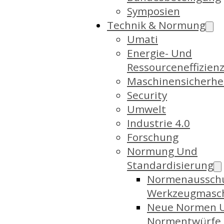
Symposien
Technik & Normung
Umati
Energie- Und
Ressourceneffizien
Maschinensicherhe
Security
Umwelt
Industrie 4.0
Forschung
Normung Und
Standardisierung
Normenaussch
Werkzeugmasc
Neue Normen 
Normentwürfe