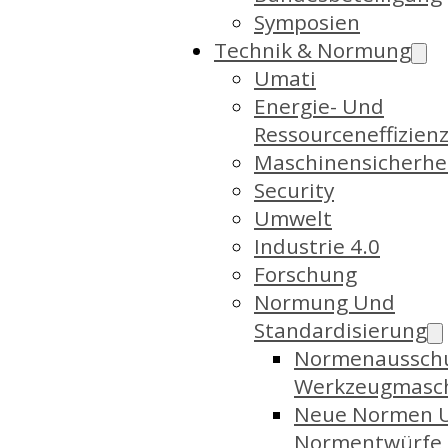
Symposien
Technik & Normung
Umati
Energie- Und
Ressourceneffizien
Maschinensicherhe
Security
Umwelt
Industrie 4.0
Forschung
Normung Und
Standardisierung
Normenaussch
Werkzeugmasc
Neue Normen 
Normentwürfe