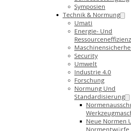
Symposien
Technik & Normung
Umati
Energie- Und
Ressourceneffizien
Maschinensicherhe
Security
Umwelt
Industrie 4.0
Forschung
Normung Und
Standardisierung
Normenaussch
Werkzeugmasc
Neue Normen 
Normentwürfe