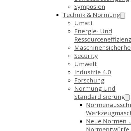
Symposien
Technik & Normung
Umati
Energie- Und
Ressourceneffizien
Maschinensicherhe
Security
Umwelt
Industrie 4.0
Forschung
Normung Und
Standardisierung
Normenaussch
Werkzeugmasc
Neue Normen 
Normentwürfe