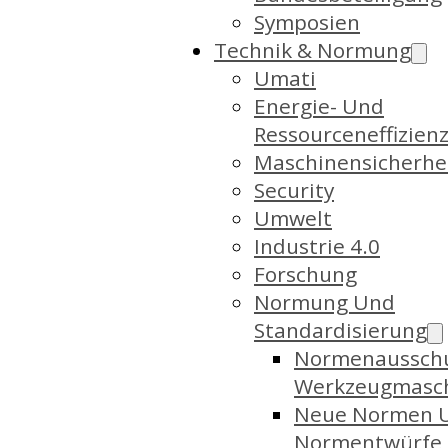
Symposien
Technik & Normung
Umati
Energie- Und
Ressourceneffizien
Maschinensicherhe
Security
Umwelt
Industrie 4.0
Forschung
Normung Und
Standardisierung
Normenaussch
Werkzeugmasc
Neue Normen 
Normentwürfe