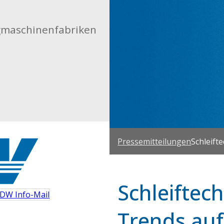
gmaschinenfabriken
Pressemitteilungen
Schleift
Schleiftec
DW Info-Mail
Trends auf