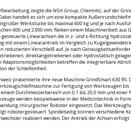
fbearbeitung zeigte die NSH Group, Chemnitz, auf der Grin
Dabei handelt es sich um eine kompakte Außenrundschleifm
telgroßer Werkstücke bis maximal 600 kg und je nach Ausfü
schen 600 und 2.000 mm. Neben einem Maschinenbett aus G
gesteuerte Linearachsen die in z- und x-Richtung hydrostat
ung mit einem Linearantrieb im Vergleich zu Kugelgewindetr
n reduzierten Verschleiß auf. Je nach Genauigkeitsanforde
triebenen, direktangetriebenen oder hydrostatisch gelage
 Adaptionsmöglichkeiten betreffen die integrierbare Abrich
on der Schleifeinheit.
chweiz präsentierte ihre neue Maschine GrindSmart 630 RS. 
Werkzeugschleifmaschine zur Fertigung von Werkzeugen bis 
einem Durchmesserbereich von 0,1 bis 20,0 mm und einer 
zeuge werden beispielsweise in der Medizintechnik in For
endung chirurgischer Roboter eingesetzt. Das Werkzeugh
lgt robotergesteuert. Spindelseitig können verschiedene K
nwechsler realisiert werden. Der Antrieb der Achsen erfolgt