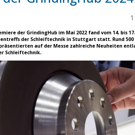
1
emiere der GrindingHub im Mai 2022 fand vom 14. bis 17.
entreffs der Schleiftechnik in Stuttgart statt. Rund 50
 präsentierten auf der Messe zahlreiche Neuheiten entl
r Schleiftechnik.