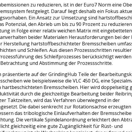
bemissionen zu reduzieren, ist in der Euro7 Norm eine Ob
mssystem festgelegt. Darauf liegt deshalb ein Fokus aktue
gsvorhaben. Ein Ansatz zur Umsetzung sind hartstoffbesch
s Potenzial, den Abrieb um bis zu 90 Prozent zu reduzieren.
tung in Folge einer relativ weichen Matrix mit eingebettete
panverhalten beider Materialen Herausforderungen bei der
zur Herstellung hartstoffbeschichteter Bremsscheiben umfas
chten und Schleifen. Aus diesen Prozessschritten resultie
r Prozessführung des Schleifprozesses berücksichtigt werde
e Betrachtung und Abstimmung der Prozessschritte.
 präsentierte auf der GrindingHub Teile der Bearbeitungsk
sscheiben wie beispielsweise die VLC 450 DG, eine Spezialm
 hartbeschichteten Bremsscheiben. Hier wird doppelseitig g
ktivität durch die gleichzeitige Bearbeitung beider Reibrin
er Taktzeiten, wird das Verfahren überwiegend in der
gesetzt. Die dabei senkrecht zur Rotationsachse erzeugten
essern das tribologische Einlaufverhalten der Bremsscheibe
htung. Die vertikale Spindelanordnung erleichtert den Abtr
icht gleichzeitig eine gute Zugänglichkeit für Rüst- und