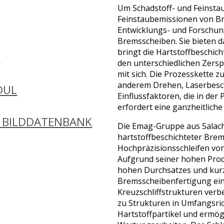
Um Schadstoff- und Feinstau
Feinstaubemissionen von Bre
Entwicklungs- und Forschun
Bremsscheiben. Sie bieten da
bringt die Hartstoffbeschich
N
den unterschiedlichen Zers
mit sich. Die Prozesskette 
anderem Drehen, Laserbeschi
DUL
Einflussfaktoren, die in de
erfordert eine ganzheitlich
 BILDDATENBANK
Die Emag-Gruppe aus Salach
hartstoffbeschichteter Brem
Hochpräzisionsschleifen von
Aufgrund seiner hohen Produ
hohen Durchsatzes und kurz
Bremsscheibenfertigung ein
Kreuzschliffstrukturen verb
zu Strukturen in Umfangsric
Hartstoffpartikel und ermögl