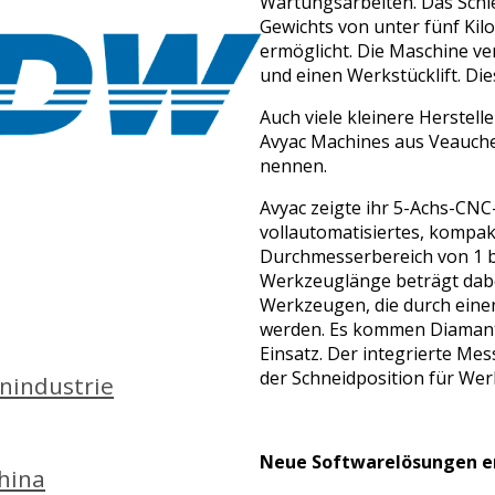
Wartungsarbeiten. Das Schle
Gewichts von unter fünf Ki
ermöglicht. Die Maschine ve
und einen Werkstücklift. Dies
Auch viele kleinere Herstell
Avyac Machines aus Veauche
nennen.
Avyac zeigte ihr 5-Achs-CNC
vollautomatisiertes, komp
Durchmesserbereich von 1 bi
Werkzeuglänge beträgt dabei
Werkzeugen, die durch einen
werden. Es kommen Diamant
Einsatz. Der integrierte Me
der Schneidposition für We
nindustrie
Neue Softwarelösungen er
hina