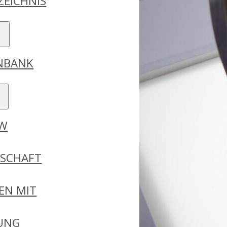
ZEICHNIS
ENBANK
DW
RSCHAFT
EN MIT
GUNG