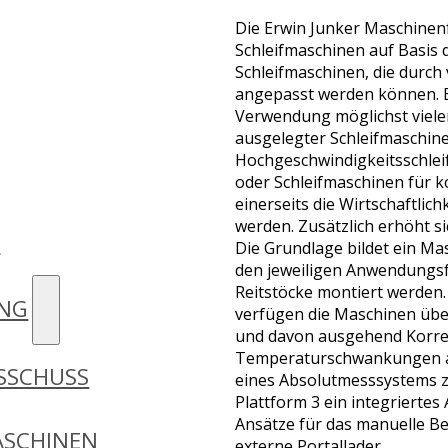
Die Erwin Junker Maschinen
Schleifmaschinen auf Basis 
Schleifmaschinen, die durch
angepasst werden können. Ei
Verwendung möglichst vieler
ausgelegter Schleifmaschine
Hochgeschwindigkeitsschle
oder Schleifmaschinen für k
einerseits die Wirtschaftlic
werden. Zusätzlich erhöht si
D
Die Grundlage bildet ein M
den jeweiligen Anwendungs
Reitstöcke montiert werden.
UNG
verfügen die Maschinen übe
und davon ausgehend Korre
Temperaturschwankungen ausz
SSCHUSS
eines Absolutmesssystems z
Plattform 3 ein integrierte
Ansätze für das manuelle Be
SCHINEN
externe Portallader.