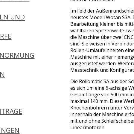
Im Feld der Außenrundschlei
EN UND
neustes Modell Wotan S3A. 
Bearbeitung kleiner bis mit
wählbaren Spitzenweite zwi
RFE
die Maschine über zwei CNC-
sind. Sie weisen in Verbind
Rollen-Umlaufeinheiten eine
 NORMUNG
Maschine mit einer riemenge
ausgerüstet werden. Weitere
Messtechnik und Konfigurati
EN
Die Rollomatic SA aus der S
es sich um eine 6-achsige 
Gesamtlänge von 500 mm in 
maximal 140 mm. Diese Werk
Knochenbohrern unter Verw
ITRÄGE
innerhalb der Maschine erfo
mit und ohne Schleifscheibe
Linearmotoren.
UNGEN