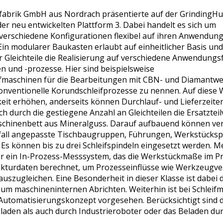
fabrik GmbH aus Nordrach präsentierte auf der GrindingHu
der neu entwickelten Plattform 3. Dabei handelt es sich um
 verschiedene Konfigurationen flexibel auf ihren Anwendung
n modularer Baukasten erlaubt auf einheitlicher Basis und
 Gleichteile die Realisierung auf verschiedene Anwendungsf
n und -prozesse. Hier sind beispielsweise
ifmaschinen für die Bearbeitungen mit CBN- und Diamantw
onventionelle Korundschleifprozesse zu nennen. Auf diese W
hkeit erhöhen, anderseits können Durchlauf- und Lieferzeite
ch durch die gestiegene Anzahl an Gleichteilen die Ersatztei
aschinenbett aus Mineralguss. Darauf aufbauend können ve
fall angepasste Tischbaugruppen, Führungen, Werkstücksp
 Es können bis zu drei Schleifspindeln eingesetzt werden. 
r ein In-Prozess-Messsystem, das die Werkstückmaße im Pr
kturdaten berechnet, um Prozesseinflüsse wie Werkzeugve
ugleichen. Eine Besonderheit in dieser Klasse ist dabei d
um maschineninternen Abrichten. Weiterhin ist bei Schleif
s Automatisierungskonzept vorgesehen. Berücksichtigt sind 
laden als auch durch Industrieroboter oder das Beladen du