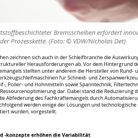
rtstoffbeschichteter Bremsscheiben erfordert inno
der Prozesskette. (Foto: © VDW/Nicholas Det)
ichen zeichnen sich auch in der Schleifbranche die Auswirku
truktureller Herausforderungen ab. Vor dem Hintergrund d
emangels stellten unter anderem die Hersteller von Rund- 
erkzeugschleifmaschinen für Schneid- und Zerspanwerkzeu
if-, Polier- und Hohnmitteln sowie Spanntechnik, Filtertech
r Ressourcenoptimierung dar. Dabei stand die Reduzierung d
die Abfederung des Fachkräftemangels durch Automatisier
achfolgend werden einige der Lösungen und technologische H
iert wurden, vorgestellt.
 -konzepte erhöhen die Variabilität