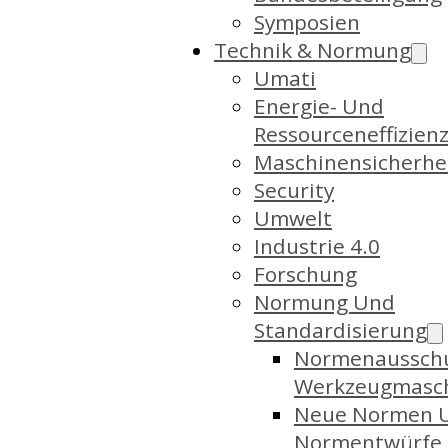
Symposien
Technik & Normung
Umati
Energie- Und
Ressourceneffizien
Maschinensicherhe
Security
Umwelt
Industrie 4.0
Forschung
Normung Und
Standardisierung
Normenaussch
Werkzeugmasc
Neue Normen 
Normentwürfe