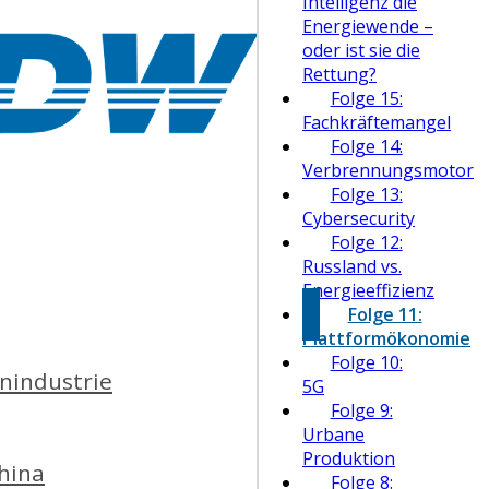
Intelligenz die
Energiewende –
oder ist sie die
Rettung?
Folge 15:
Fachkräftemangel
Folge 14:
Verbrennungsmotor
Folge 13:
Cybersecurity
Folge 12:
Russland vs.
Energieeffizienz
Folge 11:
Plattformökonomie
Folge 10:
nindustrie
5G
Folge 9:
Urbane
Produktion
hina
Folge 8: