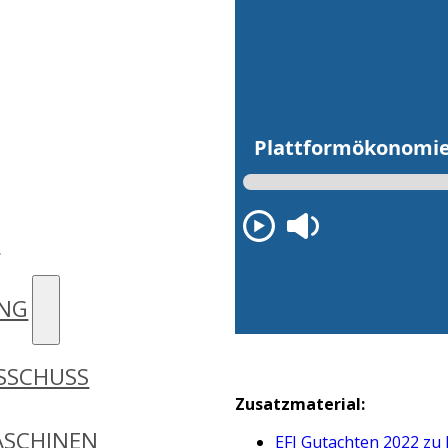
D
UNG
SSCHUSS
Zusatzmaterial:
SCHINEN
EFI Gutachten 2022
zu 