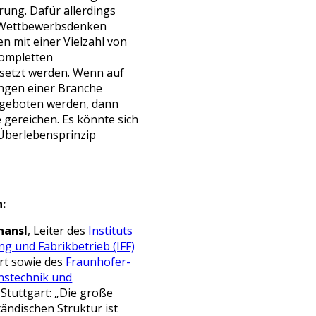
ung. Dafür allerdings
e Wettbewerbsdenken
 mit einer Vielzahl von
ompletten
etzt werden. Wenn auf
ungen einer Branche
ngeboten werden, dann
e gereichen. Es könnte sich
 Überlebensprinzip
n:
hansl
, Leiter des
Instituts
ung und Fabrikbetrieb (IFF)
art sowie des
Fraunhofer-
onstechnik und
, Stuttgart: „Die große
tändischen Struktur ist