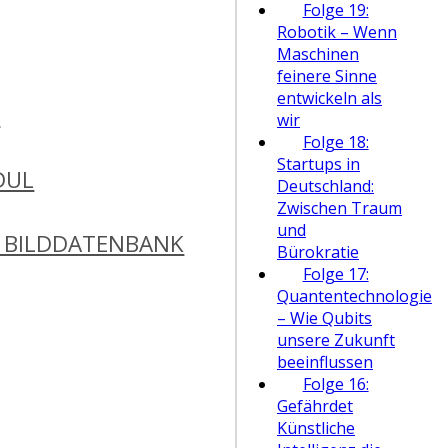
Folge 19:
Robotik – Wenn
Maschinen
feinere Sinne
entwickeln als
N
wir
Folge 18:
Startups in
DUL
Deutschland:
Zwischen Traum
und
 BILDDATENBANK
Bürokratie
Folge 17:
Quantentechnologie
– Wie Qubits
unsere Zukunft
beeinflussen
Folge 16:
Gefährdet
Künstliche