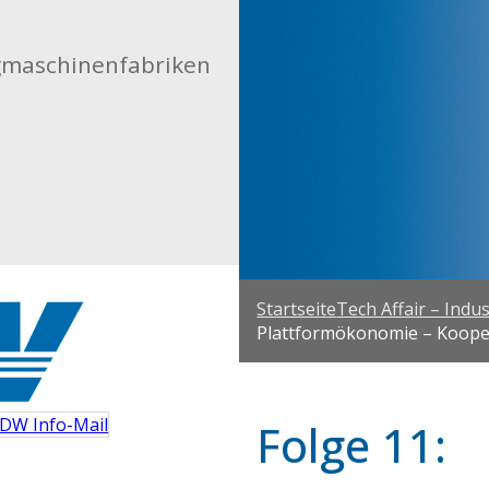
gmaschinenfabriken
Startseite
Tech Affair – Indu
Plattformökonomie – Kooper
DW Info-Mail
Folge 11: