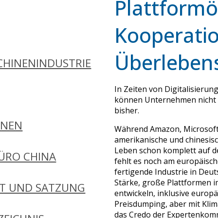
Plattform
Kooperatio
Überlebens
HINENINDUSTRIE
In Zeiten von Digitalisierun
können Unternehmen nicht 
bisher.
ONEN
Während Amazon, Microsoft,
amerikanische und chinesis
Leben schon komplett auf de
ÜRO CHINA
fehlt es noch am europäisc
fertigende Industrie in Deu
Stärke, große Plattformen 
FT UND SATZUNG
entwickeln, inklusive europ
Preisdumping, aber mit Klima
das Credo der Expertenkom