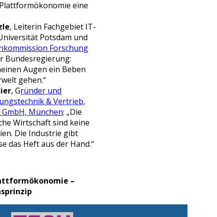
e Plattformökonomie eine
zle
, Leiterin Fachgebiet IT-
Universität Potsdam und
enkommission Forschung
r Bundesregierung:
 meinen Augen ein Beben
welt gehen.“
ier
, G
ründer und
ungstechnik & Vertrieb,
es GmbH, München
: „Die
che Wirtschaft sind keine
en. Die Industrie gibt
se das Heft aus der Hand.“
Plattformökonomie –
sprinzip