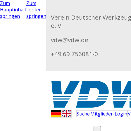
Zum
Zum
Hauptinhalt
Footer
springen
springen
Verein Deutscher Werkzeu
e. V.
vdw@vdw.de
+49 69 756081-0
Suche
Mitglieder-Login
V