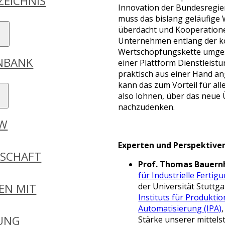
ZEICHNIS
Innovation der Bundesregier
muss das bislang geläufig
überdacht und Kooperationen
Unternehmen entlang der k
Wertschöpfungskette umges
ENBANK
einer Plattform Dienstleist
praktisch aus einer Hand a
kann das zum Vorteil für all
also lohnen, über das neue
nachzudenken.
DW
Experten und Perspektive
RSCHAFT
Prof. Thomas Bauern
für Industrielle Fertig
der Universität Stuttg
EN MIT
Instituts für Produkti
Automatisierung (IPA)
GUNG
Stärke unserer mittels