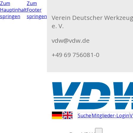
Zum
Zum
Hauptinhalt
Footer
springen
springen
Verein Deutscher Werkzeu
e. V.
vdw@vdw.de
+49 69 756081-0
Suche
Mitglieder-Login
V