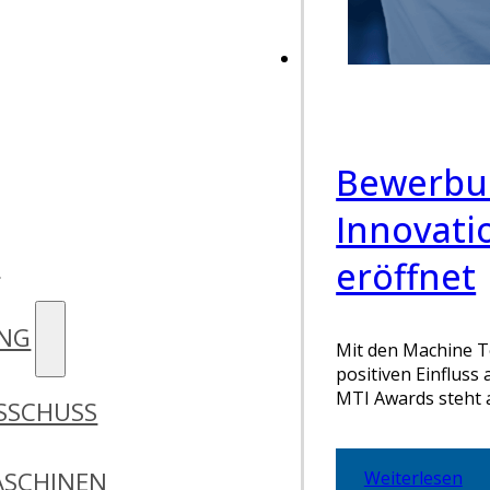
Bewerbun
Innovati
D
eröffnet
UNG
Mit den Machine T
positiven Einflus
MTI Awards steht 
SSCHUSS
SCHINEN
Weiterlesen