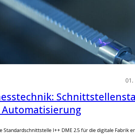
01.
sstechnik: Schnittstellenst
t Automatisierung
 Standardschnittstelle I++ DME 2.5 für die digitale Fabrik er