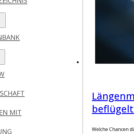
ZEICHNIS
ENBANK
DW
RSCHAFT
Längenme
beflügel
EN MIT
Welche Chancen die
GUNG