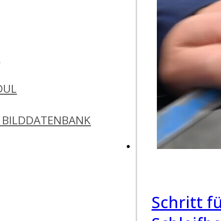
N
DUL
 BILDDATENBANK
Schritt f