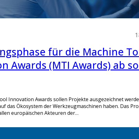
1
gsphase für die Machine To
on Awards (MTI Awards) ab so
ool Innovation Awards sollen Projekte ausgezeichnet werden
s auf das Ökosystem der Werkzeugmaschinen haben. Das P
allen europäischen Akteuren der…