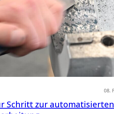
08. 
ür Schritt zur automatisierte