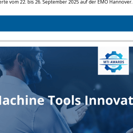
ierte vom 22. bis 26. September 2025 auf der EMO Hannover.