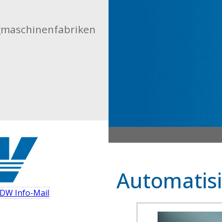
gmaschinenfabriken
Automatis
DW Info-Mail