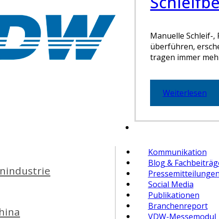
Schleifb
Manuelle Schleif-,
überführen, erschei
tragen immer mehr
Weiterlesen
Kommunikation
Blog & Fachbeiträg
nindustrie
Pressemitteilunge
Social Media
Publikationen
Branchenreport
hina
VDW-Messemodul