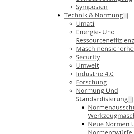
Symposien
Technik & Normung
Umati
Energie- Und
Ressourceneffizien
Maschinensicherhe
Security
Umwelt
Industrie 4.0
Forschung
Normung Und
Standardisierung
Normenaussch
Werkzeugmasc
Neue Normen 
Normentwürfe